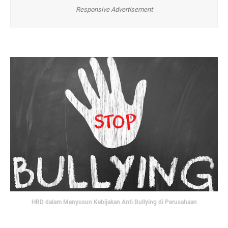
Responsive Advertisement
HRD dalam Menyusun Kebijakan Anti Bullying di Perusahaan