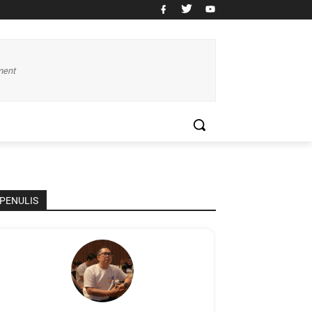
ment
PENULIS