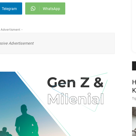
Telegram
WhatsApp
 Advertisment -
sive Advertisement
H
K
T