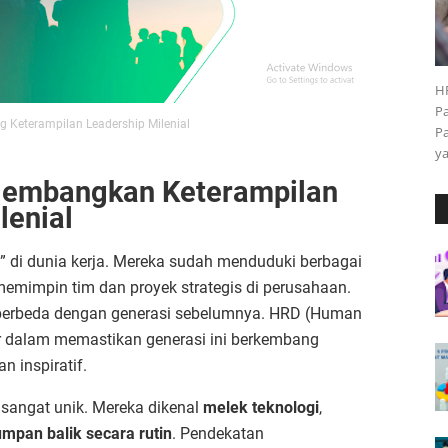
H
P
Keterampilan Leadership Milenial
P
y
embangkan Keterampilan
lenial
ru” di dunia kerja. Mereka sudah menduduki berbagai
memimpin tim dan proyek strategis di perusahaan.
berbeda dengan generasi sebelumnya. HRD (Human
r dalam memastikan generasi ini berkembang
n inspiratif.
 sangat unik. Mereka dikenal
melek teknologi
,
pan balik secara rutin
. Pendekatan