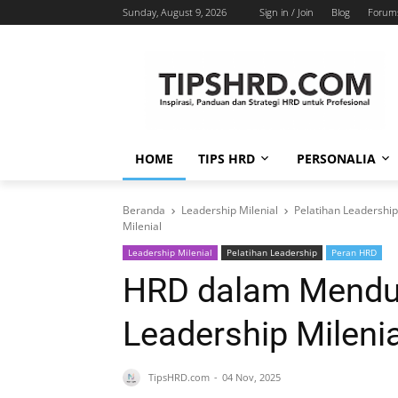
Sunday, August 9, 2026
Sign in / Join
Blog
Forum
HOME
TIPS HRD
PERSONALIA
Beranda
Leadership Milenial
Pelatihan Leadership
Milenial
Leadership Milenial
Pelatihan Leadership
Peran HRD
HRD dalam Mendu
Leadership Milenia
TipsHRD.com
04 Nov, 2025