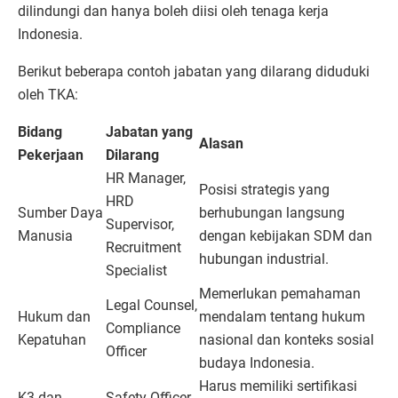
dilindungi dan hanya boleh diisi oleh tenaga kerja
Indonesia.
Berikut beberapa contoh jabatan yang dilarang diduduki
oleh TKA:
Bidang
Jabatan yang
Alasan
Pekerjaan
Dilarang
HR Manager,
Posisi strategis yang
HRD
Sumber Daya
berhubungan langsung
Supervisor,
Manusia
dengan kebijakan SDM dan
Recruitment
hubungan industrial.
Specialist
Memerlukan pemahaman
Legal Counsel,
Hukum dan
mendalam tentang hukum
Compliance
Kepatuhan
nasional dan konteks sosial
Officer
budaya Indonesia.
Harus memiliki sertifikasi
K3 dan
Safety Officer,